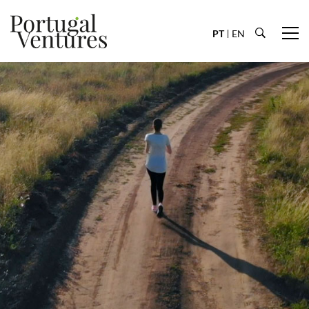
PT
EN