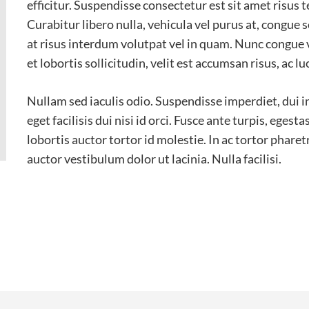
efficitur. Suspendisse consectetur est sit amet risu
Curabitur libero nulla, vehicula vel purus at, congue s
at risus interdum volutpat vel in quam. Nunc congue v
et lobortis sollicitudin, velit est accumsan risus, ac l
Nullam sed iaculis odio. Suspendisse imperdiet, dui in s
eget facilisis dui nisi id orci. Fusce ante turpis, egest
lobortis auctor tortor id molestie. In ac tortor pharetr
auctor vestibulum dolor ut lacinia. Nulla facilisi.