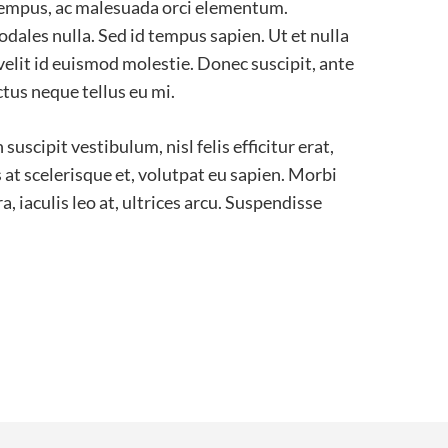
s tempus, ac malesuada orci elementum.
odales nulla. Sed id tempus sapien. Ut et nulla
elit id euismod molestie. Donec suscipit, ante
uctus neque tellus eu mi.
uscipit vestibulum, nisl felis efficitur erat,
as at scelerisque et, volutpat eu sapien. Morbi
a, iaculis leo at, ultrices arcu. Suspendisse