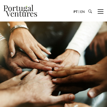
PT
EN