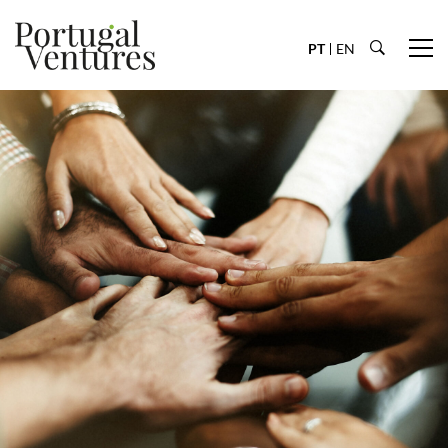
PT
EN