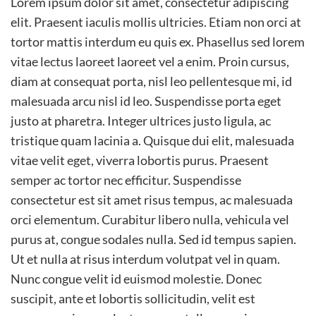
Lorem ipsum dolor sit amet, consectetur adipiscing
elit. Praesent iaculis mollis ultricies. Etiam non orci at
tortor mattis interdum eu quis ex. Phasellus sed lorem
vitae lectus laoreet laoreet vel a enim. Proin cursus,
diam at consequat porta, nisl leo pellentesque mi, id
malesuada arcu nisl id leo. Suspendisse porta eget
justo at pharetra. Integer ultrices justo ligula, ac
tristique quam lacinia a. Quisque dui elit, malesuada
vitae velit eget, viverra lobortis purus. Praesent
semper ac tortor nec efficitur. Suspendisse
consectetur est sit amet risus tempus, ac malesuada
orci elementum. Curabitur libero nulla, vehicula vel
purus at, congue sodales nulla. Sed id tempus sapien.
Ut et nulla at risus interdum volutpat vel in quam.
Nunc congue velit id euismod molestie. Donec
suscipit, ante et lobortis sollicitudin, velit est