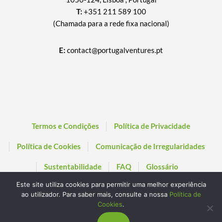
T:
+351 211 589 100
(Chamada para a rede fixa nacional)
E:
contact@portugalventures.pt
Termos e Condições
Política de Privacidade
Política de Cookies
Comunicação de Irregularidades
Sustentabilidade
FAQ
Glossário
Este site utiliza cookies para permitir uma melhor experiência
ao utilizador. Para saber mais, consulte a nossa
Política de
Cookies
.
© 2026 Portugal Ventures SCR, SA. All rights reserved. Powered by
Transglobal