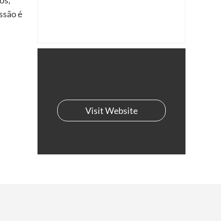
os,
ssão é
Visit Website