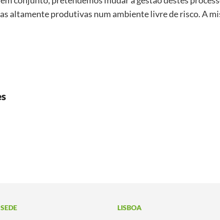
m em conjunto, pretendemos mudar a gestão destes process
s altamente produtivas num ambiente livre de risco. A mi
es
 SEDE
LISBOA