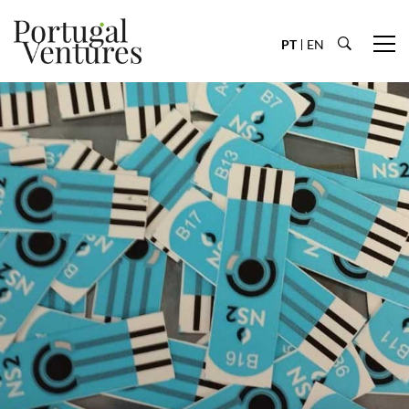
PT
EN