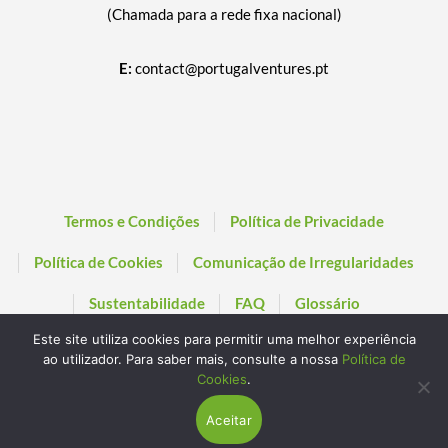
(Chamada para a rede fixa nacional)
E:
contact@portugalventures.pt
Termos e Condições
Política de Privacidade
Política de Cookies
Comunicação de Irregularidades
Sustentabilidade
FAQ
Glossário
Este site utiliza cookies para permitir uma melhor experiência
ao utilizador. Para saber mais, consulte a nossa
Política de
Cookies
.
© 2026 Portugal Ventures SCR, SA. All rights reserved. Powered by
Transglobal
Aceitar