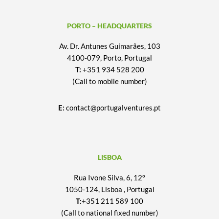
PORTO – HEADQUARTERS
Av. Dr. Antunes Guimarães, 103
4100-079, Porto, Portugal
T:
+351 934 528 200
(Call to mobile number)
E:
contact@portugalventures.pt
LISBOA
Rua Ivone Silva, 6, 12º
1050-124, Lisboa , Portugal
T:
+351 211 589 100
(Call to national fixed number)