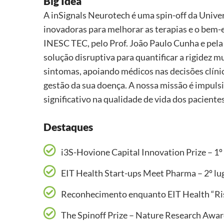
Big Idea
A inSignals Neurotech é uma spin-off da Unive
inovadoras para melhorar as terapias e o bem
INESC TEC, pelo Prof. João Paulo Cunha e pel
solução disruptiva para quantificar a rigidez mu
sintomas, apoiando médicos nas decisões clínic
gestão da sua doença. A nossa missão é impuls
significativo na qualidade de vida dos pacientes
Destaques
i3S-Hovione Capital Innovation Prize – 1º
EIT Health Start-ups Meet Pharma – 2º lu
Reconhecimento enquanto EIT Health “Ri
The Spinoff Prize – Nature Research Awa