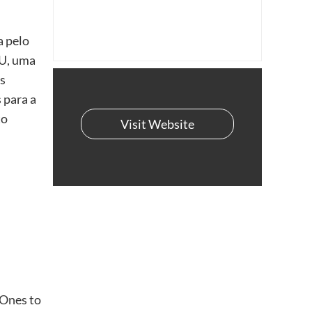
a pelo
dU, uma
os
 para a
to
Visit Website
“Ones to