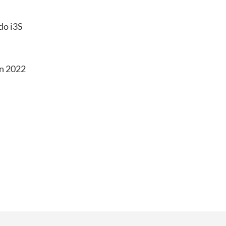
do i3S
on 2022