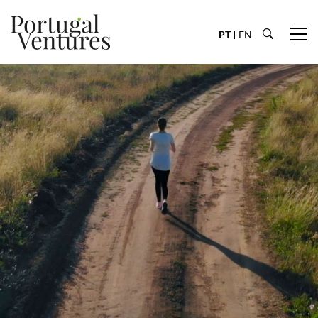
PT
EN