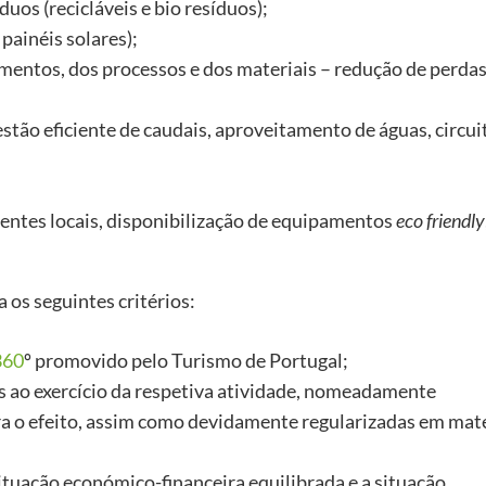
duos (recicláveis e bio resíduos);
painéis solares);
pamentos, dos processos e dos materiais – redução de perdas
estão eficiente de caudais, aproveitamento de águas, circui
gentes locais, disponibilização de equipamentos
eco
friendly
 os seguintes critérios:
360
º promovido pelo Turismo de Portugal;
 ao exercício da respetiva atividade, nomeadamente
a o efeito, assim como devidamente regularizadas em maté
tuação económico-financeira equilibrada e a situação