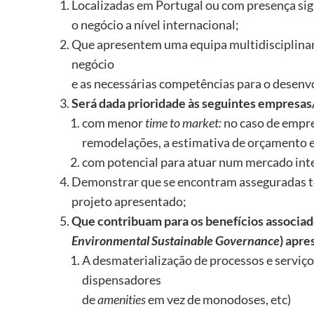
Localizadas em Portugal ou com presença sig
o negócio a nível internacional;
Que apresentem uma equipa multidisciplinar
negócio
e as necessárias competências para o desenv
Será dada prioridade às seguintes empresas
com menor
time to
market
:
no caso de empre
remodelações, a estimativa de orçamento e
com potencial para atuar num mercado inte
Demonstrar que se encontram asseguradas to
projeto apresentado;
Que contribuam para os benefícios associa
Environmental
Sustainable
Governance
) apr
A desmaterialização de processos e serviç
dispensadores
de
amenities
em vez de monodoses, etc)