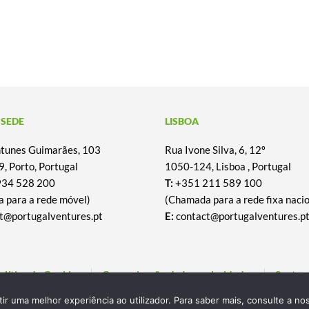
 SEDE
LISBOA
Antunes Guimarães, 103
Rua Ivone Silva, 6, 12º
, Porto, Portugal
1050-124, Lisboa , Portugal
934 528 200
T:
+351 211 589 100
 para a rede móvel)
(Chamada para a rede fixa nacio
t@portugalventures.pt
E:
contact@portugalventures.p
olítica de Cookies
Comunicação de Irregularidades
Susten
itir uma melhor experiência ao utilizador. Para saber mais, consulte a n