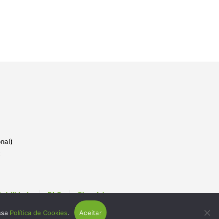
nal)
t
tabilidade
FAQ
Glossário
ossa
Política de Cookies
.
Aceitar