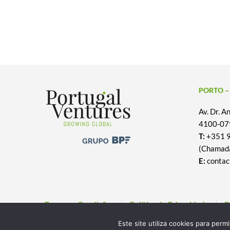
PORTO –
Av. Dr. 
4100-079
T:
+351 
(Chamada
E:
contac
Termos e Condições
Política de Privacidade
P
Este site utiliza cookies para perm