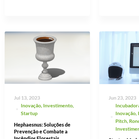
Jul 13, 2023
Jun 23, 2023
Inovação
,
Investimento
,
Incubador
Startup
Inovação
,
Pitch
,
Ron
Hephaesnus: Soluções de
Investime
Prevenção e Combate a
Incêndios Florestais