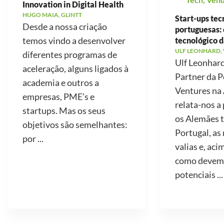
Innovation in Digital Health
HUGO MAIA, GLINTT
Start-ups tec
Desde a nossa criação
portuguesas: 
temos vindo a desenvolver
tecnológico d
ULF LEONHARD,
diferentes programas de
Ulf Leonhard
aceleração, alguns ligados à
Partner da P
academia e outros a
Ventures na
empresas, PME’s e
relata-nos a
startups. Mas os seus
os Alemães 
objetivos são semelhantes:
Portugal, as
por ...
valias e, aci
como devemo
potenciais ...