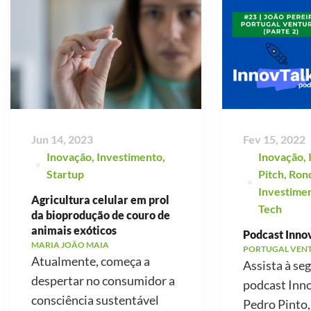
Jun 14, 2023
Fev 15, 2022
Inovação
,
Investimento
,
Inovação
,
Startup
Pitch
,
Ron
Investime
Agricultura celular em prol
Tech
da bioprodução de couro de
animais exóticos
Podcast Innov
MARIA JOÃO MAIA
PORTUGAL VEN
Atualmente, começa a
Assista à se
despertar no consumidor a
podcast Inno
consciência sustentável
Pedro Pinto