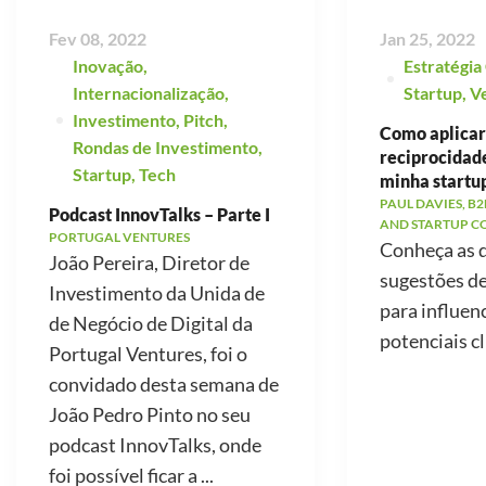
Fev 08, 2022
Jan 25, 2022
Inovação
,
Estratégia
Internacionalização
,
Startup
,
V
Investimento
,
Pitch
,
Como aplicar 
Rondas de Investimento
,
reciprocidad
Startup
,
Tech
minha startu
PAUL DAVIES, B2
Podcast InnovTalks – Parte I
AND STARTUP C
PORTUGAL VENTURES
Conheça as 
João Pereira, Diretor de
sugestões d
Investimento da Unida de
para influen
de Negócio de Digital da
potenciais cl
Portugal Ventures, foi o
convidado desta semana de
João Pedro Pinto no seu
podcast InnovTalks, onde
foi possível ficar a ...