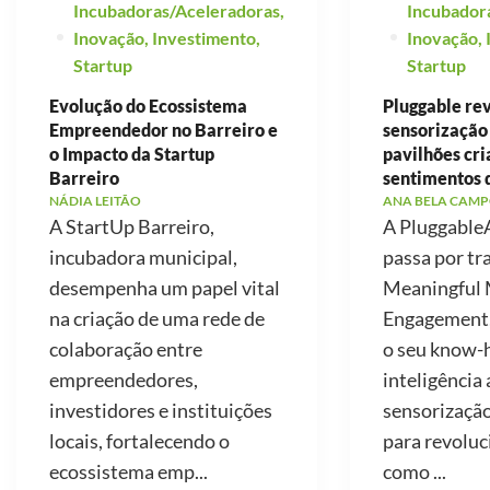
Incubadoras/Aceleradoras
,
Incubador
Inovação
,
Investimento
,
Inovação
,
Startup
Startup
Evolução do Ecossistema
Pluggable re
Empreendedor no Barreiro e
sensorização
o Impacto da Startup
pavilhões cr
Barreiro
sentimentos 
NÁDIA LEITÃO
ANA BELA CAMP
A StartUp Barreiro,
A PluggableA
incubadora municipal,
passa por tr
desempenha um papel vital
Meaningful 
na criação de uma rede de
Engagement, 
colaboração entre
o seu know
empreendedores,
inteligência a
investidores e instituições
sensorização
locais, fortalecendo o
para revoluc
ecossistema emp...
como ...