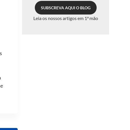
SUBSCREVA AQUI O BLOG
Leia os nossos artigos em 1ª mão
s
a
me