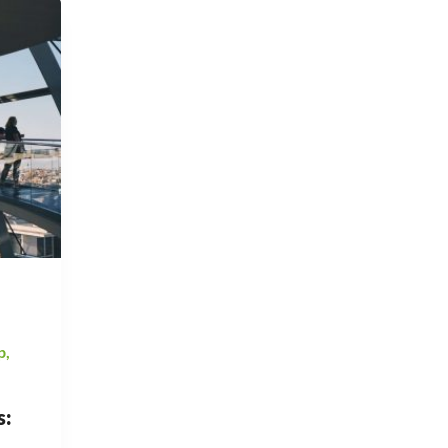
p
,
s: