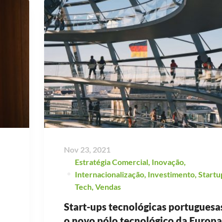
Nov 23, 2021
Estratégia Comercial
,
Inovação
,
Internacionalização
,
Investimento
,
Startu
Tech
,
Vendas
Start-ups tecnológicas portuguesa
o novo pólo tecnológico da Europa