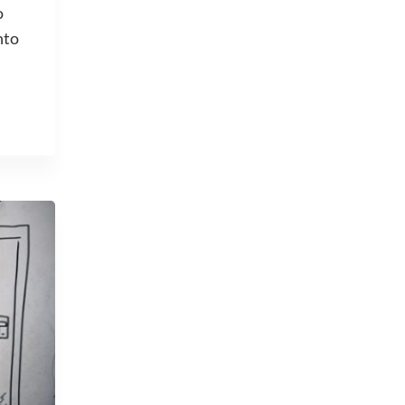
o
nto