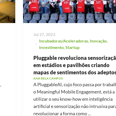
Jul 27, 2023
Incubadoras/Aceleradoras
,
Inovação
,
Investimento
,
Startup
Pluggable revoluciona sensorizaç
em estádios e pavilhões criando
mapas de sentimentos dos adeptos
ANA BELA CAMPOS
,
A PluggableAI, cujo foco passa por trabal
o Meaningful Mobile Engagement, está a
utilizar o seu know-how em inteligência
artificial e sensorização não intrusiva par
revolucionar a forma como ...