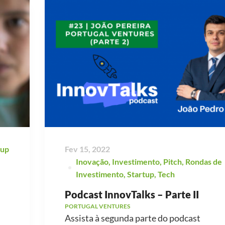
tup
Fev 15, 2022
Inovação
,
Investimento
,
Pitch
,
Rondas de
Investimento
,
Startup
,
Tech
Podcast InnovTalks – Parte II
PORTUGAL VENTURES
Assista à segunda parte do podcast