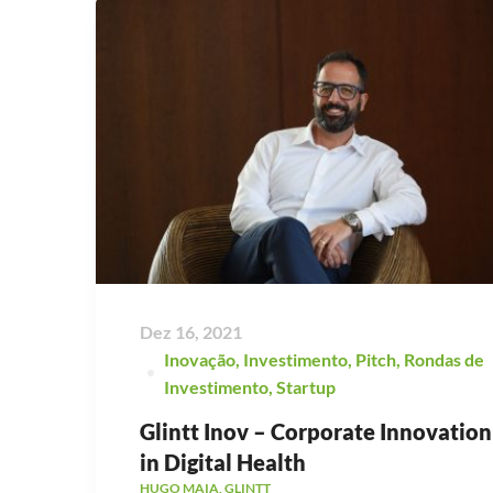
Dez 16, 2021
Inovação
,
Investimento
,
Pitch
,
Rondas de
Investimento
,
Startup
Glintt Inov – Corporate Innovation
in Digital Health
HUGO MAIA, GLINTT