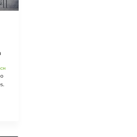
a
ACH
ão
s.