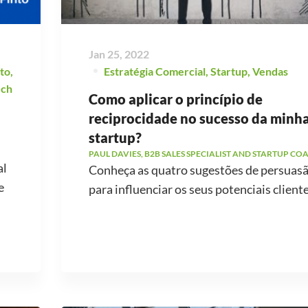
Jan 25, 2022
to
,
Estratégia Comercial
,
Startup
,
Vendas
ech
Como aplicar o princípio de
reciprocidade no sucesso da minh
startup?
PAUL DAVIES, B2B SALES SPECIALIST AND STARTUP CO
al
Conheça as quatro sugestões de persuas
e
para influenciar os seus potenciais cliente