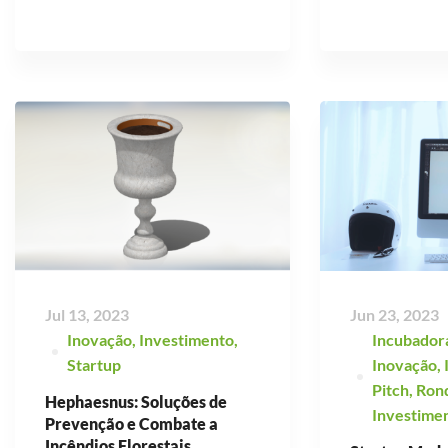
Jul 13, 2023
Jun 23, 2023
Inovação
,
Investimento
,
Incubador
Startup
Inovação
,
Pitch
,
Ron
Hephaesnus: Soluções de
Investime
Prevenção e Combate a
Incêndios Florestais