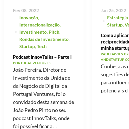
Fev 08, 2022
Jan 25, 2022
Inovação
,
Estratégia
Internacionalização
,
Startup
,
V
Investimento
,
Pitch
,
Como aplicar 
Rondas de Investimento
,
reciprocidad
Startup
,
Tech
minha startu
PAUL DAVIES, B2
Podcast InnovTalks – Parte I
AND STARTUP C
PORTUGAL VENTURES
Conheça as 
João Pereira, Diretor de
sugestões d
Investimento da Unida de
para influen
de Negócio de Digital da
potenciais cl
Portugal Ventures, foi o
convidado desta semana de
João Pedro Pinto no seu
podcast InnovTalks, onde
foi possível ficar a ...