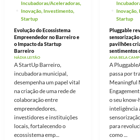
Incubadoras/Aceleradoras
,
Incubador
Inovação
,
Investimento
,
Inovação
,
Startup
Startup
Evolução do Ecossistema
Pluggable re
Empreendedor no Barreiro e
sensorização
o Impacto da Startup
pavilhões cr
Barreiro
sentimentos 
NÁDIA LEITÃO
ANA BELA CAMP
A StartUp Barreiro,
A PluggableA
incubadora municipal,
passa por tr
desempenha um papel vital
Meaningful 
na criação de uma rede de
Engagement, 
colaboração entre
o seu know
empreendedores,
inteligência a
investidores e instituições
sensorização
locais, fortalecendo o
para revoluc
ecossistema emp...
como ...