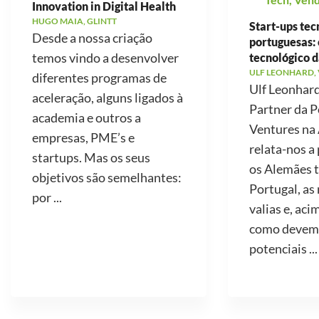
Innovation in Digital Health
HUGO MAIA, GLINTT
Start-ups tec
Desde a nossa criação
portuguesas: 
temos vindo a desenvolver
tecnológico d
ULF LEONHARD,
diferentes programas de
Ulf Leonhard
aceleração, alguns ligados à
Partner da P
academia e outros a
Ventures na
empresas, PME’s e
relata-nos a
startups. Mas os seus
os Alemães 
objetivos são semelhantes:
Portugal, as
por ...
valias e, aci
como devemo
potenciais ...