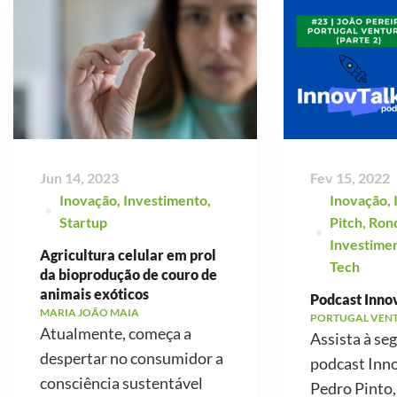
Jun 14, 2023
Fev 15, 2022
Inovação
,
Investimento
,
Inovação
,
Startup
Pitch
,
Ron
Investime
Agricultura celular em prol
Tech
da bioprodução de couro de
animais exóticos
Podcast Innov
MARIA JOÃO MAIA
PORTUGAL VEN
Atualmente, começa a
Assista à se
despertar no consumidor a
podcast Inno
consciência sustentável
Pedro Pinto