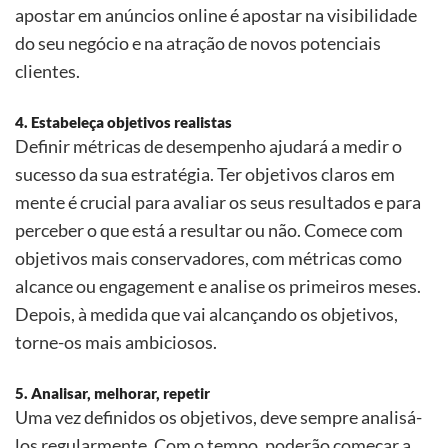
apostar em anúncios online
é
apostar na visibilidade
do seu neg
ó
cio e na atração de novos potenciais
clientes.
4. Estabeleça objetivos realistas
Definir mé
tricas de desempenho ajudará a medir o
sucesso da sua estrat
é
gia. Ter objetivos claros em
mente
é
crucial para avaliar os seus resultados e para
perceber o que está a resultar ou não. Comece com
objetivos mais conservadores, com m
é
tricas como
alcance ou engagement e analise os primeiros meses.
Depois, à medida que vai alcançando os objetivos,
torne-os mais ambiciosos.
5. Analisar, melhorar, repetir
Uma vez definidos os objetivos, deve sempre analisá-
los regularmente. Com o tempo, poderã
o come
çar a