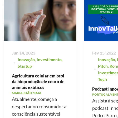
Jun 14, 2023
Fev 15, 2022
Inovação
,
Investimento
,
Inovação
,
Startup
Pitch
,
Ron
Investime
Agricultura celular em prol
Tech
da bioprodução de couro de
animais exóticos
Podcast Innov
MARIA JOÃO MAIA
PORTUGAL VEN
Atualmente, começa a
Assista à se
despertar no consumidor a
podcast Inno
consciência sustentável
Pedro Pinto