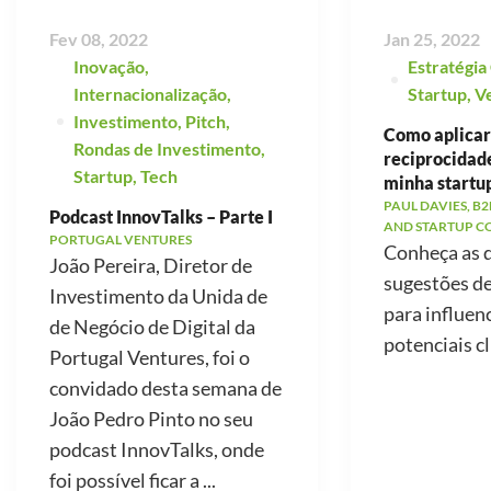
Fev 08, 2022
Jan 25, 2022
Inovação
,
Estratégia
Internacionalização
,
Startup
,
V
Investimento
,
Pitch
,
Como aplicar 
Rondas de Investimento
,
reciprocidad
Startup
,
Tech
minha startu
PAUL DAVIES, B2
Podcast InnovTalks – Parte I
AND STARTUP C
PORTUGAL VENTURES
Conheça as 
João Pereira, Diretor de
sugestões d
Investimento da Unida de
para influen
de Negócio de Digital da
potenciais cl
Portugal Ventures, foi o
convidado desta semana de
João Pedro Pinto no seu
podcast InnovTalks, onde
foi possível ficar a ...