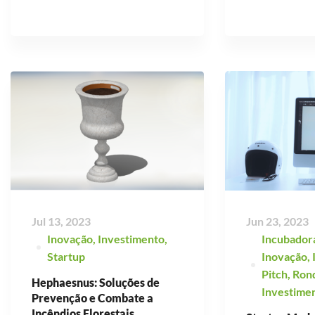
Jul 13, 2023
Jun 23, 2023
Inovação
,
Investimento
,
Incubador
Startup
Inovação
,
Pitch
,
Ron
Hephaesnus: Soluções de
Investime
Prevenção e Combate a
Incêndios Florestais