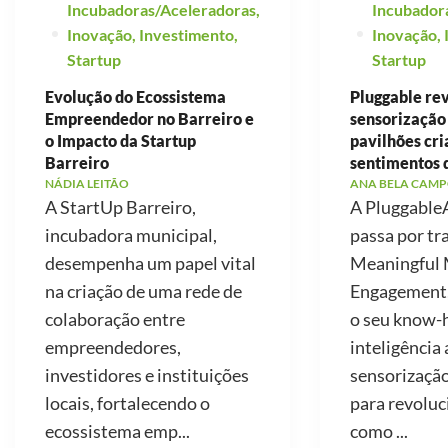
Incubadoras/Aceleradoras
,
Incubador
Inovação
,
Investimento
,
Inovação
,
Startup
Startup
Evolução do Ecossistema
Pluggable re
Empreendedor no Barreiro e
sensorização
o Impacto da Startup
pavilhões cr
Barreiro
sentimentos 
NÁDIA LEITÃO
ANA BELA CAMP
A StartUp Barreiro,
A PluggableA
incubadora municipal,
passa por tr
desempenha um papel vital
Meaningful 
na criação de uma rede de
Engagement, 
colaboração entre
o seu know
empreendedores,
inteligência a
investidores e instituições
sensorização
locais, fortalecendo o
para revoluc
ecossistema emp...
como ...