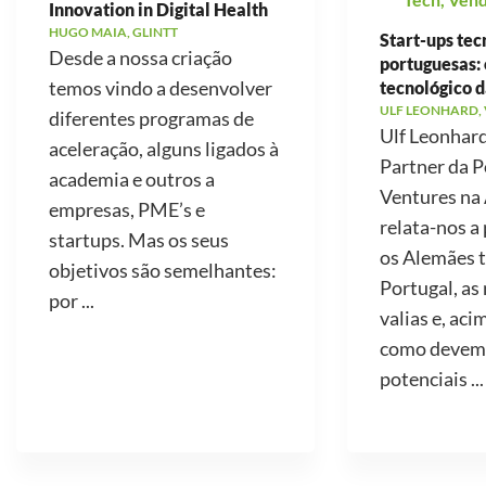
Innovation in Digital Health
HUGO MAIA, GLINTT
Start-ups tec
Desde a nossa criação
portuguesas: 
temos vindo a desenvolver
tecnológico d
ULF LEONHARD,
diferentes programas de
Ulf Leonhard
aceleração, alguns ligados à
Partner da P
academia e outros a
Ventures na
empresas, PME’s e
relata-nos a
startups. Mas os seus
os Alemães 
objetivos são semelhantes:
Portugal, as
por ...
valias e, aci
como devemo
potenciais ...