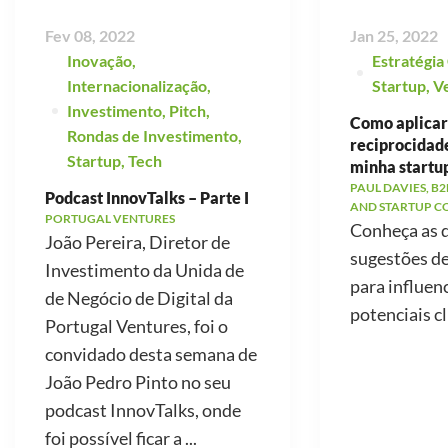
Fev 08, 2022
Jan 25, 2022
Inovação
,
Estratégia
Internacionalização
,
Startup
,
V
Investimento
,
Pitch
,
Como aplicar 
Rondas de Investimento
,
reciprocidad
Startup
,
Tech
minha startu
PAUL DAVIES, B2
Podcast InnovTalks – Parte I
AND STARTUP C
PORTUGAL VENTURES
Conheça as 
João Pereira, Diretor de
sugestões d
Investimento da Unida de
para influen
de Negócio de Digital da
potenciais cl
Portugal Ventures, foi o
convidado desta semana de
João Pedro Pinto no seu
podcast InnovTalks, onde
foi possível ficar a ...