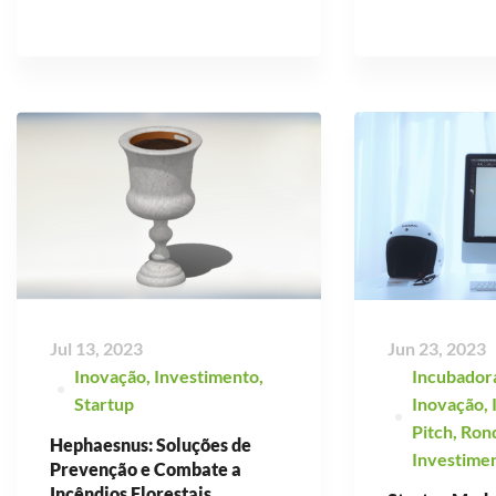
Jul 13, 2023
Jun 23, 2023
Inovação
,
Investimento
,
Incubador
Startup
Inovação
,
Pitch
,
Ron
Hephaesnus: Soluções de
Investime
Prevenção e Combate a
Incêndios Florestais