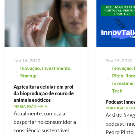
Jun 14, 2023
Fev 15, 2022
Inovação
,
Investimento
,
Inovação
,
Startup
Pitch
,
Ron
Investime
Agricultura celular em prol
Tech
da bioprodução de couro de
animais exóticos
Podcast Innov
MARIA JOÃO MAIA
PORTUGAL VEN
Atualmente, começa a
Assista à se
despertar no consumidor a
podcast Inno
consciência sustentável
Pedro Pinto