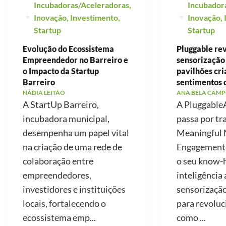
Incubadoras/Aceleradoras
,
Incubador
Inovação
,
Investimento
,
Inovação
,
Startup
Startup
Evolução do Ecossistema
Pluggable re
Empreendedor no Barreiro e
sensorização
o Impacto da Startup
pavilhões cr
Barreiro
sentimentos 
NÁDIA LEITÃO
ANA BELA CAMP
A StartUp Barreiro,
A PluggableA
incubadora municipal,
passa por tr
desempenha um papel vital
Meaningful 
na criação de uma rede de
Engagement, 
colaboração entre
o seu know
empreendedores,
inteligência a
investidores e instituições
sensorização
locais, fortalecendo o
para revoluc
ecossistema emp...
como ...