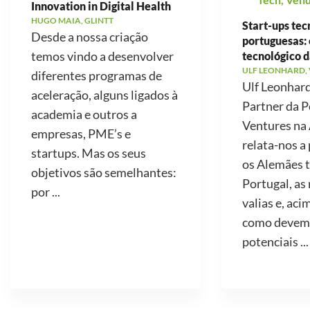
Innovation in Digital Health
HUGO MAIA, GLINTT
Start-ups tec
Desde a nossa criação
portuguesas: 
temos vindo a desenvolver
tecnológico d
ULF LEONHARD,
diferentes programas de
Ulf Leonhard
aceleração, alguns ligados à
Partner da P
academia e outros a
Ventures na
empresas, PME’s e
relata-nos a
startups. Mas os seus
os Alemães 
objetivos são semelhantes:
Portugal, as
por ...
valias e, aci
como devemo
potenciais ...