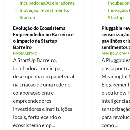
Incubadoras/Aceleradoras
,
Incubador
Inovação
,
Investimento
,
Inovação
,
Startup
Startup
Evolução do Ecossistema
Pluggable re
Empreendedor no Barreiro e
sensorização
o Impacto da Startup
pavilhões cr
Barreiro
sentimentos 
NÁDIA LEITÃO
ANA BELA CAMP
A StartUp Barreiro,
A PluggableA
incubadora municipal,
passa por tr
desempenha um papel vital
Meaningful 
na criação de uma rede de
Engagement, 
colaboração entre
o seu know
empreendedores,
inteligência a
investidores e instituições
sensorização
locais, fortalecendo o
para revoluc
ecossistema emp...
como ...