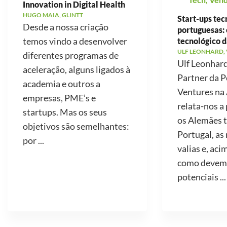
Innovation in Digital Health
HUGO MAIA, GLINTT
Start-ups tec
Desde a nossa criação
portuguesas: 
temos vindo a desenvolver
tecnológico d
ULF LEONHARD,
diferentes programas de
Ulf Leonhard
aceleração, alguns ligados à
Partner da P
academia e outros a
Ventures na
empresas, PME’s e
relata-nos a
startups. Mas os seus
os Alemães 
objetivos são semelhantes:
Portugal, as
por ...
valias e, aci
como devemo
potenciais ...