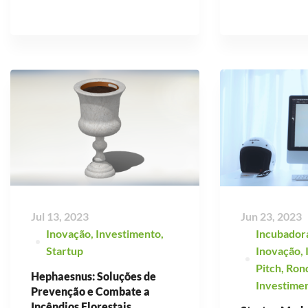
Jul 13, 2023
Jun 23, 2023
Inovação
,
Investimento
,
Incubador
Startup
Inovação
,
Pitch
,
Ron
Hephaesnus: Soluções de
Investime
Prevenção e Combate a
Incêndios Florestais