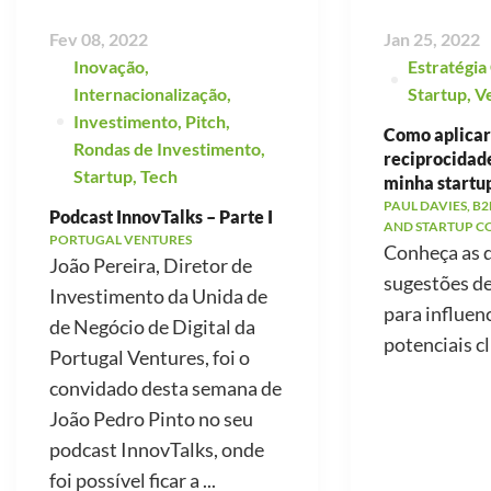
Fev 08, 2022
Jan 25, 2022
Inovação
,
Estratégia
Internacionalização
,
Startup
,
V
Investimento
,
Pitch
,
Como aplicar 
Rondas de Investimento
,
reciprocidad
Startup
,
Tech
minha startu
PAUL DAVIES, B2
Podcast InnovTalks – Parte I
AND STARTUP C
PORTUGAL VENTURES
Conheça as 
João Pereira, Diretor de
sugestões d
Investimento da Unida de
para influen
de Negócio de Digital da
potenciais cl
Portugal Ventures, foi o
convidado desta semana de
João Pedro Pinto no seu
podcast InnovTalks, onde
foi possível ficar a ...