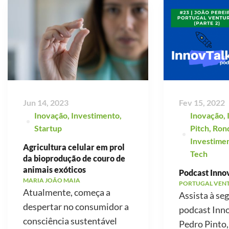
Jun 14, 2023
Fev 15, 2022
Inovação
,
Investimento
,
Inovação
,
Startup
Pitch
,
Ron
Investime
Agricultura celular em prol
Tech
da bioprodução de couro de
animais exóticos
Podcast Innov
MARIA JOÃO MAIA
PORTUGAL VEN
Atualmente, começa a
Assista à se
despertar no consumidor a
podcast Inno
consciência sustentável
Pedro Pinto