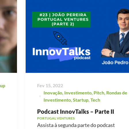
tup
Fev 15, 2022
Inovação
,
Investimento
,
Pitch
,
Rondas de
Investimento
,
Startup
,
Tech
Podcast InnovTalks – Parte II
PORTUGAL VENTURES
Assista à segunda parte do podcast