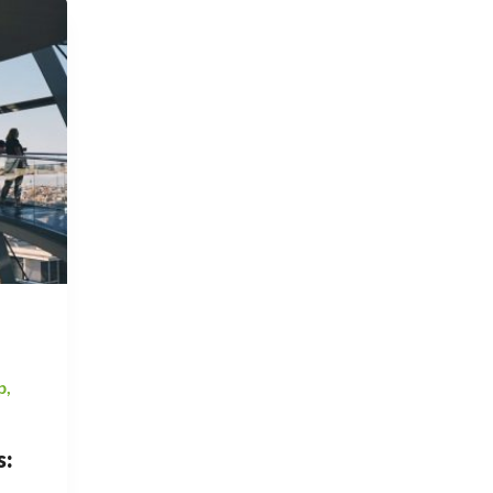
p
,
s: