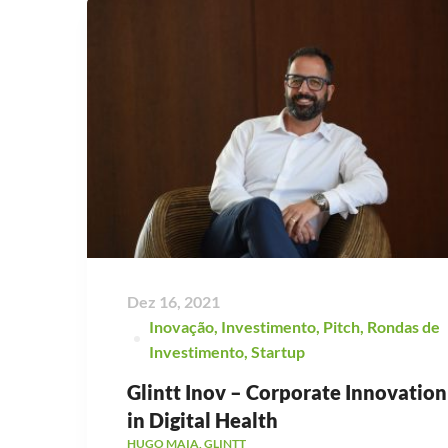
Dez 16, 2021
Inovação
,
Investimento
,
Pitch
,
Rondas de
Investimento
,
Startup
Glintt Inov – Corporate Innovation
in Digital Health
HUGO MAIA, GLINTT