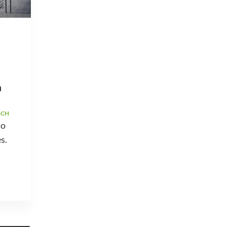
a
ACH
ão
s.