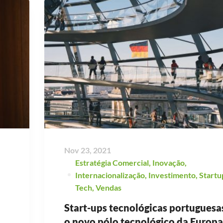
Nov 23, 2021
Estratégia Comercial
,
Inovação
,
Internacionalização
,
Investimento
,
Startu
Tech
,
Vendas
Start-ups tecnológicas portuguesa
o novo pólo tecnológico da Europa