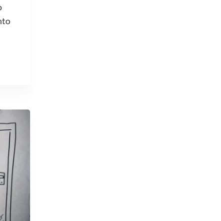
o
nto