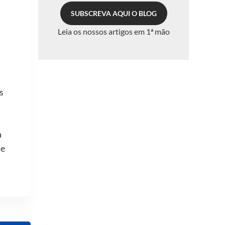
SUBSCREVA AQUI O BLOG
Leia os nossos artigos em 1ª mão
s
a
me