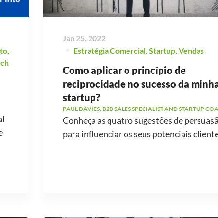
Jan 25, 2022
to
,
Estratégia Comercial
,
Startup
,
Vendas
ech
Como aplicar o princípio de
reciprocidade no sucesso da minh
startup?
PAUL DAVIES, B2B SALES SPECIALIST AND STARTUP CO
al
Conheça as quatro sugestões de persuas
e
para influenciar os seus potenciais cliente