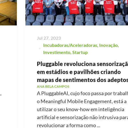
Jul 27, 2023
Incubadoras/Aceleradoras
,
Inovação
,
Investimento
,
Startup
Pluggable revoluciona sensorizaç
em estádios e pavilhões criando
mapas de sentimentos dos adeptos
ANA BELA CAMPOS
,
A PluggableAI, cujo foco passa por trabal
o Meaningful Mobile Engagement, está a
utilizar o seu know-how em inteligência
artificial e sensorização não intrusiva par
revolucionar a forma como ...