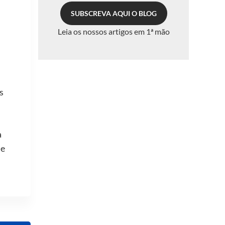
SUBSCREVA AQUI O BLOG
Leia os nossos artigos em 1ª mão
s
a
me