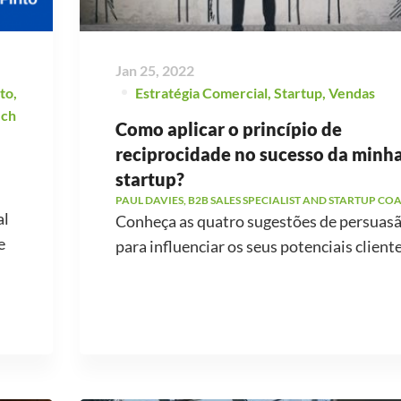
Jan 25, 2022
to
,
Estratégia Comercial
,
Startup
,
Vendas
ech
Como aplicar o princípio de
reciprocidade no sucesso da minh
startup?
PAUL DAVIES, B2B SALES SPECIALIST AND STARTUP CO
al
Conheça as quatro sugestões de persuas
e
para influenciar os seus potenciais cliente