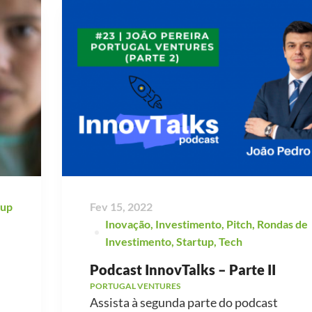
tup
Fev 15, 2022
Inovação
,
Investimento
,
Pitch
,
Rondas de
Investimento
,
Startup
,
Tech
Podcast InnovTalks – Parte II
PORTUGAL VENTURES
Assista à segunda parte do podcast