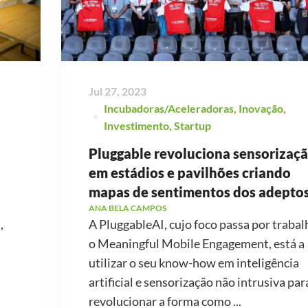
Jul 27, 2023
Incubadoras/Aceleradoras
,
Inovação
,
Investimento
,
Startup
Pluggable revoluciona sensorizaç
em estádios e pavilhões criando
mapas de sentimentos dos adeptos
ANA BELA CAMPOS
,
A PluggableAI, cujo foco passa por trabal
o Meaningful Mobile Engagement, está a
utilizar o seu know-how em inteligência
artificial e sensorização não intrusiva par
revolucionar a forma como ...