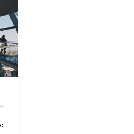
p
,
s: