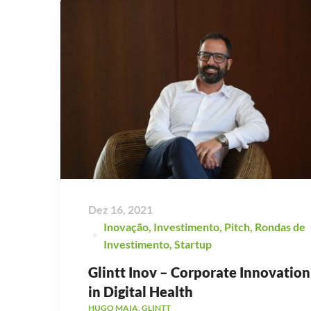
Dez 16, 2021
Inovação
,
Investimento
,
Pitch
,
Rondas de
Investimento
,
Startup
Glintt Inov – Corporate Innovation
in Digital Health
HUGO MAIA, GLINTT