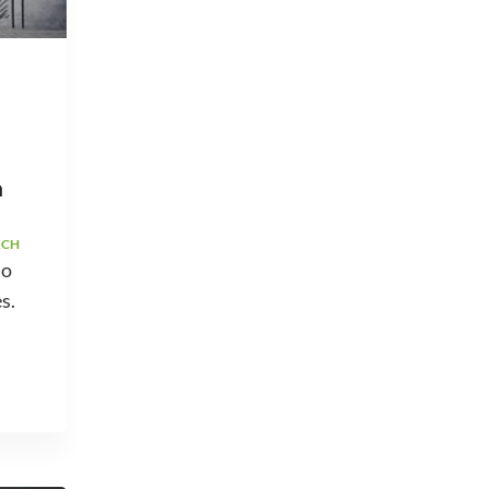
a
ACH
ão
s.