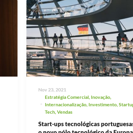
Nov 23, 2021
Estratégia Comercial
,
Inovação
,
Internacionalização
,
Investimento
,
Startu
Tech
,
Vendas
Start-ups tecnológicas portuguesa
o novo pólo tecnológico da Europa