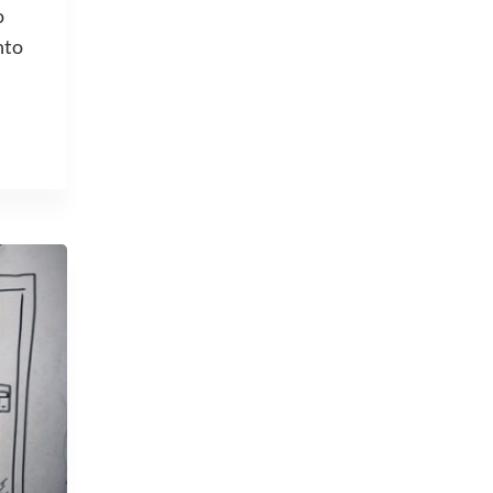
o
nto