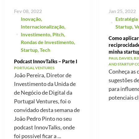
Fev 08, 2022
Jan 25, 2022
Inovação
,
Estratégia
Internacionalização
,
Startup
,
V
Investimento
,
Pitch
,
Como aplicar 
Rondas de Investimento
,
reciprocidad
Startup
,
Tech
minha startu
PAUL DAVIES, B2
Podcast InnovTalks – Parte I
AND STARTUP C
PORTUGAL VENTURES
Conheça as 
João Pereira, Diretor de
sugestões d
Investimento da Unida de
para influen
de Negócio de Digital da
potenciais cl
Portugal Ventures, foi o
convidado desta semana de
João Pedro Pinto no seu
podcast InnovTalks, onde
foi possível ficar a ...