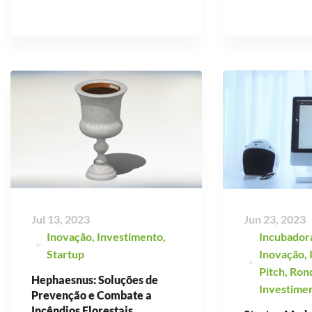
Jul 13, 2023
Jun 23, 2023
Inovação
,
Investimento
,
Incubador
Startup
Inovação
,
Pitch
,
Ron
Hephaesnus: Soluções de
Investime
Prevenção e Combate a
Incêndios Florestais