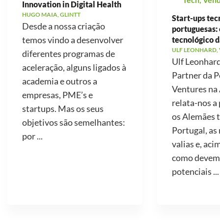
Innovation in Digital Health
HUGO MAIA, GLINTT
Start-ups tec
Desde a nossa criação
portuguesas: 
temos vindo a desenvolver
tecnológico d
ULF LEONHARD,
diferentes programas de
Ulf Leonhard
aceleração, alguns ligados à
Partner da P
academia e outros a
Ventures na
empresas, PME’s e
relata-nos a
startups. Mas os seus
os Alemães 
objetivos são semelhantes:
Portugal, as
por ...
valias e, aci
como devemo
potenciais ...