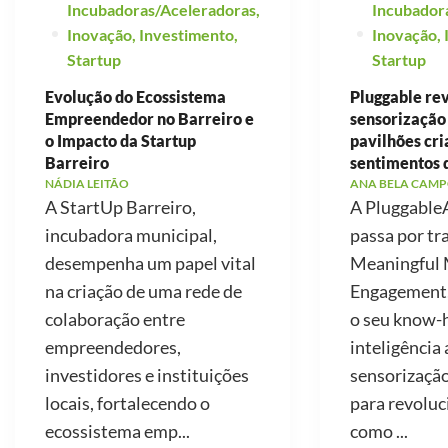
Incubadoras/Aceleradoras
,
Incubador
Inovação
,
Investimento
,
Inovação
,
Startup
Startup
Evolução do Ecossistema
Pluggable re
Empreendedor no Barreiro e
sensorização
o Impacto da Startup
pavilhões cr
Barreiro
sentimentos 
NÁDIA LEITÃO
ANA BELA CAMP
A StartUp Barreiro,
A PluggableA
incubadora municipal,
passa por tr
desempenha um papel vital
Meaningful 
na criação de uma rede de
Engagement, 
colaboração entre
o seu know
empreendedores,
inteligência a
investidores e instituições
sensorização
locais, fortalecendo o
para revoluc
ecossistema emp...
como ...