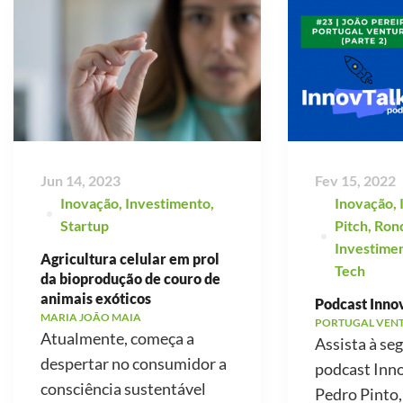
Jun 14, 2023
Fev 15, 2022
Inovação
,
Investimento
,
Inovação
,
Startup
Pitch
,
Ron
Investime
Agricultura celular em prol
Tech
da bioprodução de couro de
animais exóticos
Podcast Innov
MARIA JOÃO MAIA
PORTUGAL VEN
Atualmente, começa a
Assista à se
despertar no consumidor a
podcast Inno
consciência sustentável
Pedro Pinto