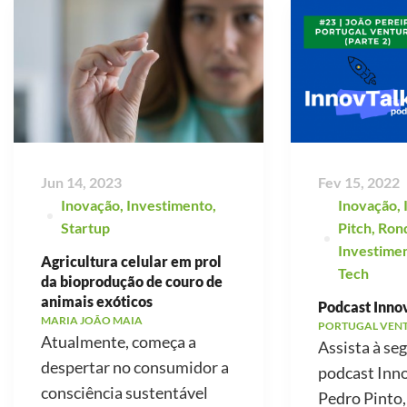
Jun 14, 2023
Fev 15, 2022
Inovação
,
Investimento
,
Inovação
,
Startup
Pitch
,
Ron
Investime
Agricultura celular em prol
Tech
da bioprodução de couro de
animais exóticos
Podcast Innov
MARIA JOÃO MAIA
PORTUGAL VEN
Atualmente, começa a
Assista à se
despertar no consumidor a
podcast Inno
consciência sustentável
Pedro Pinto