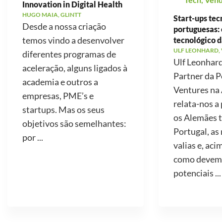
Innovation in Digital Health
HUGO MAIA, GLINTT
Start-ups tec
Desde a nossa criação
portuguesas: 
temos vindo a desenvolver
tecnológico d
ULF LEONHARD,
diferentes programas de
Ulf Leonhard
aceleração, alguns ligados à
Partner da P
academia e outros a
Ventures na
empresas, PME’s e
relata-nos a
startups. Mas os seus
os Alemães 
objetivos são semelhantes:
Portugal, as
por ...
valias e, aci
como devemo
potenciais ...