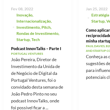
Fev 08, 2022
Jan 25, 2022
Inovação
,
Estratégia
Internacionalização
,
Startup
,
V
Investimento
,
Pitch
,
Como aplicar 
Rondas de Investimento
,
reciprocidad
Startup
,
Tech
minha startu
PAUL DAVIES, B2
Podcast InnovTalks – Parte I
AND STARTUP C
PORTUGAL VENTURES
Conheça as 
João Pereira, Diretor de
sugestões d
Investimento da Unida de
para influen
de Negócio de Digital da
potenciais cl
Portugal Ventures, foi o
convidado desta semana de
João Pedro Pinto no seu
podcast InnovTalks, onde
foi possível ficar a ...