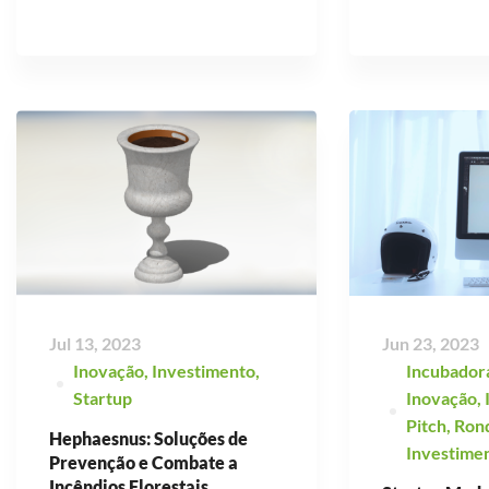
Jul 13, 2023
Jun 23, 2023
Inovação
,
Investimento
,
Incubador
Startup
Inovação
,
Pitch
,
Ron
Hephaesnus: Soluções de
Investime
Prevenção e Combate a
Incêndios Florestais