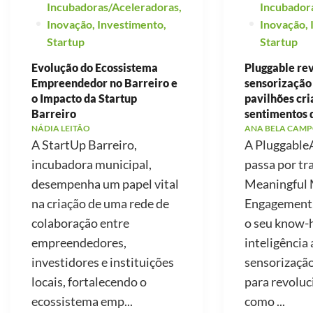
Incubadoras/Aceleradoras
,
Incubador
Inovação
,
Investimento
,
Inovação
,
Startup
Startup
Evolução do Ecossistema
Pluggable re
Empreendedor no Barreiro e
sensorização
o Impacto da Startup
pavilhões cr
Barreiro
sentimentos 
NÁDIA LEITÃO
ANA BELA CAMP
A StartUp Barreiro,
A PluggableA
incubadora municipal,
passa por tr
desempenha um papel vital
Meaningful 
na criação de uma rede de
Engagement, 
colaboração entre
o seu know
empreendedores,
inteligência a
investidores e instituições
sensorização
locais, fortalecendo o
para revoluc
ecossistema emp...
como ...