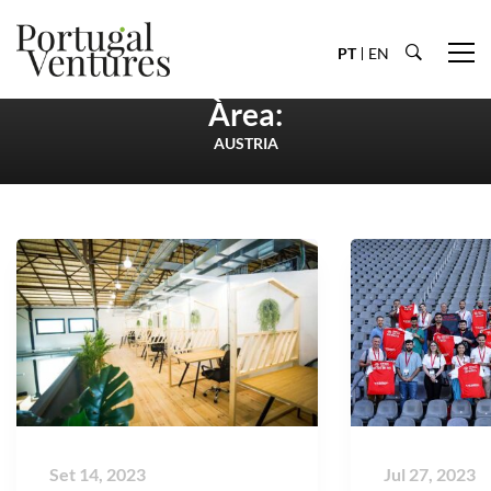
PT
EN
Àrea:
AUSTRIA
Set 14, 2023
Jul 27, 2023