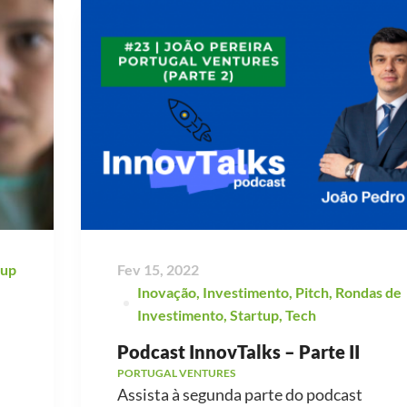
tup
Fev 15, 2022
Inovação
,
Investimento
,
Pitch
,
Rondas de
Investimento
,
Startup
,
Tech
Podcast InnovTalks – Parte II
PORTUGAL VENTURES
Assista à segunda parte do podcast