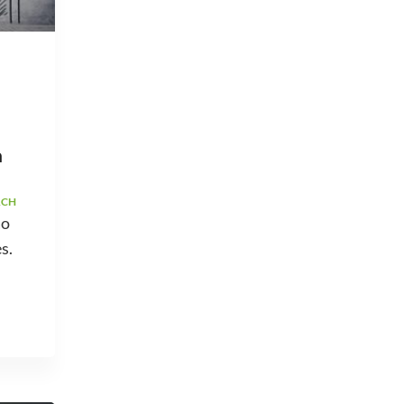
a
ACH
ão
s.