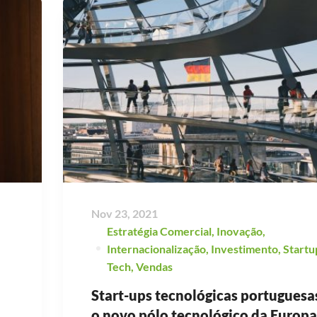
Nov 23, 2021
Estratégia Comercial
,
Inovação
,
Internacionalização
,
Investimento
,
Startu
Tech
,
Vendas
Start-ups tecnológicas portuguesa
o novo pólo tecnológico da Europa