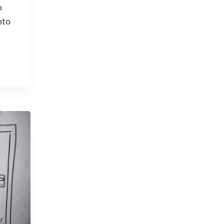
o
nto