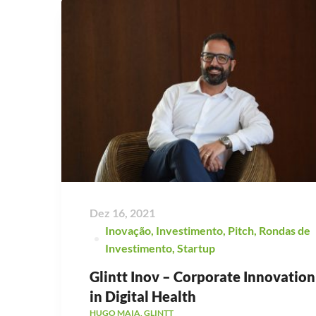
Dez 16, 2021
Inovação
,
Investimento
,
Pitch
,
Rondas de
Investimento
,
Startup
Glintt Inov – Corporate Innovation
in Digital Health
HUGO MAIA, GLINTT