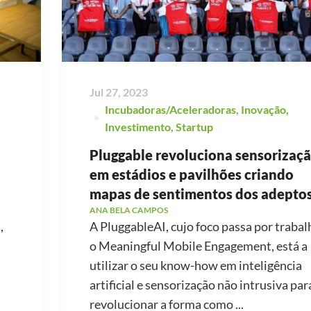
Jul 27, 2023
Incubadoras/Aceleradoras
,
Inovação
,
Investimento
,
Startup
Pluggable revoluciona sensorizaç
em estádios e pavilhões criando
mapas de sentimentos dos adeptos
ANA BELA CAMPOS
,
A PluggableAI, cujo foco passa por trabal
o Meaningful Mobile Engagement, está a
utilizar o seu know-how em inteligência
artificial e sensorização não intrusiva par
revolucionar a forma como ...