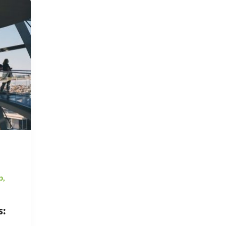
p
,
s: