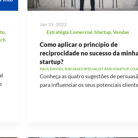
Jan 25, 2022
to
,
Estratégia Comercial
,
Startup
,
Vendas
ech
Como aplicar o princípio de
reciprocidade no sucesso da minh
startup?
PAUL DAVIES, B2B SALES SPECIALIST AND STARTUP CO
al
Conheça as quatro sugestões de persuas
e
para influenciar os seus potenciais cliente