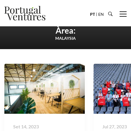
PT
EN
Àrea:
MALAYSIA
Set 14, 2023
Jul 27, 2023