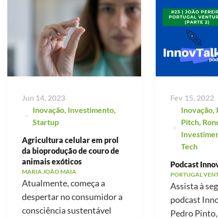
Jun 14, 2023
Fev 15, 2022
Inovação
,
Investimento
,
Inovação
,
Startup
Pitch
,
Ron
Investime
Agricultura celular em prol
Tech
da bioprodução de couro de
animais exóticos
Podcast Innov
MARIA JOÃO MAIA
PORTUGAL VEN
Atualmente, começa a
Assista à se
despertar no consumidor a
podcast Inno
consciência sustentável
Pedro Pinto