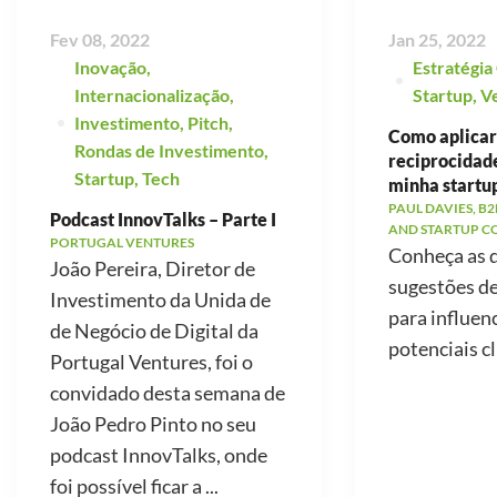
Fev 08, 2022
Jan 25, 2022
Inovação
,
Estratégia
Internacionalização
,
Startup
,
V
Investimento
,
Pitch
,
Como aplicar 
Rondas de Investimento
,
reciprocidad
Startup
,
Tech
minha startu
PAUL DAVIES, B2
Podcast InnovTalks – Parte I
AND STARTUP C
PORTUGAL VENTURES
Conheça as 
João Pereira, Diretor de
sugestões d
Investimento da Unida de
para influen
de Negócio de Digital da
potenciais cl
Portugal Ventures, foi o
convidado desta semana de
João Pedro Pinto no seu
podcast InnovTalks, onde
foi possível ficar a ...