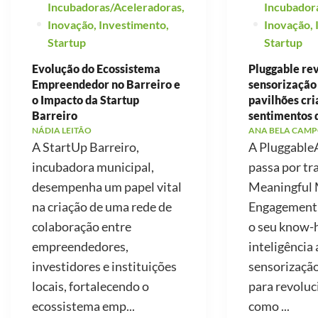
Incubadoras/Aceleradoras
,
Incubador
Inovação
,
Investimento
,
Inovação
,
Startup
Startup
Evolução do Ecossistema
Pluggable re
Empreendedor no Barreiro e
sensorização
o Impacto da Startup
pavilhões cr
Barreiro
sentimentos 
NÁDIA LEITÃO
ANA BELA CAMP
A StartUp Barreiro,
A PluggableA
incubadora municipal,
passa por tr
desempenha um papel vital
Meaningful 
na criação de uma rede de
Engagement, 
colaboração entre
o seu know
empreendedores,
inteligência a
investidores e instituições
sensorização
locais, fortalecendo o
para revoluc
ecossistema emp...
como ...