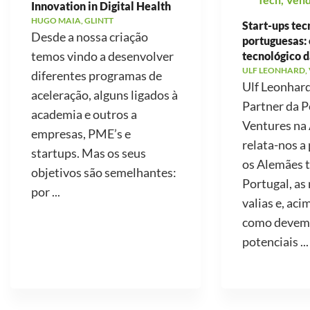
Innovation in Digital Health
HUGO MAIA, GLINTT
Start-ups tec
Desde a nossa criação
portuguesas: 
temos vindo a desenvolver
tecnológico d
ULF LEONHARD,
diferentes programas de
Ulf Leonhard
aceleração, alguns ligados à
Partner da P
academia e outros a
Ventures na
empresas, PME’s e
relata-nos a
startups. Mas os seus
os Alemães 
objetivos são semelhantes:
Portugal, as
por ...
valias e, aci
como devemo
potenciais ...