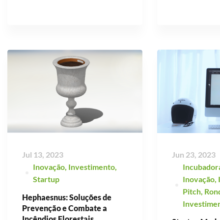
Jul 13, 2023
Jun 23, 2023
Inovação
,
Investimento
,
Incubador
Startup
Inovação
,
Pitch
,
Ron
Hephaesnus: Soluções de
Investime
Prevenção e Combate a
Incêndios Florestais