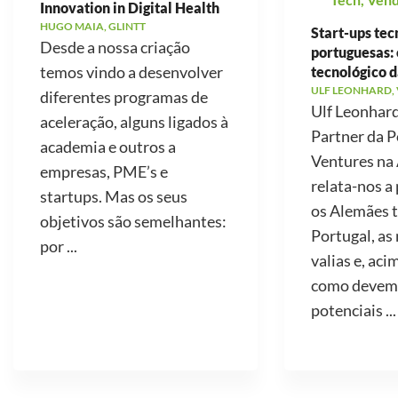
Innovation in Digital Health
HUGO MAIA, GLINTT
Start-ups tec
Desde a nossa criação
portuguesas: 
temos vindo a desenvolver
tecnológico d
ULF LEONHARD,
diferentes programas de
Ulf Leonhard
aceleração, alguns ligados à
Partner da P
academia e outros a
Ventures na
empresas, PME’s e
relata-nos a
startups. Mas os seus
os Alemães 
objetivos são semelhantes:
Portugal, as
por ...
valias e, aci
como devemo
potenciais ...