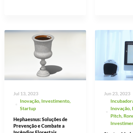
Jul 13, 2023
Jun 23, 2023
Inovação
,
Investimento
,
Incubador
Startup
Inovação
,
Pitch
,
Ron
Hephaesnus: Soluções de
Investime
Prevenção e Combate a
Incêndios Florestais