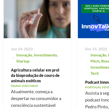
Jun 14, 2023
Fev 15, 2022
Inovação
,
Investimento
,
Inovação
,
Startup
Pitch
,
Ron
Investime
Agricultura celular em prol
Tech
da bioprodução de couro de
animais exóticos
Podcast Innov
MARIA JOÃO MAIA
PORTUGAL VEN
Atualmente, começa a
Assista à se
despertar no consumidor a
podcast Inno
consciência sustentável
Pedro Pinto