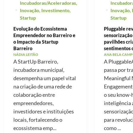
Incubadoras/Aceleradoras
,
Incubador
Inovação
,
Investimento
,
Inovação
,
Startup
Startup
Evolução do Ecossistema
Pluggable re
Empreendedor no Barreiro e
sensorização
o Impacto da Startup
pavilhões cr
Barreiro
sentimentos 
NÁDIA LEITÃO
ANA BELA CAMP
A StartUp Barreiro,
A PluggableA
incubadora municipal,
passa por tr
desempenha um papel vital
Meaningful 
na criação de uma rede de
Engagement, 
colaboração entre
o seu know
empreendedores,
inteligência a
investidores e instituições
sensorização
locais, fortalecendo o
para revoluc
ecossistema emp...
como ...