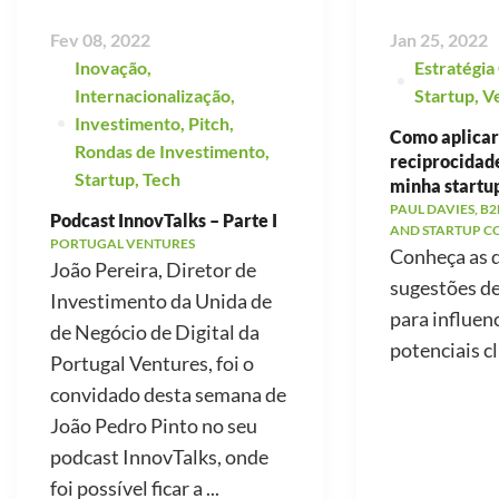
Fev 08, 2022
Jan 25, 2022
Inovação
,
Estratégia
Internacionalização
,
Startup
,
V
Investimento
,
Pitch
,
Como aplicar 
Rondas de Investimento
,
reciprocidad
Startup
,
Tech
minha startu
PAUL DAVIES, B2
Podcast InnovTalks – Parte I
AND STARTUP C
PORTUGAL VENTURES
Conheça as 
João Pereira, Diretor de
sugestões d
Investimento da Unida de
para influen
de Negócio de Digital da
potenciais cl
Portugal Ventures, foi o
convidado desta semana de
João Pedro Pinto no seu
podcast InnovTalks, onde
foi possível ficar a ...